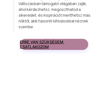
Változásban támogató világában zajlik, 
ahol kérdezhetsz, megoszthatod a 
sikereidet, és inspirációt meríthetsz más 
nőktől, akik hasonló kihívásokkal néznek 
szembe.
ERRE VAN SZÜKSÉGEM,
CSATLAKOZOM