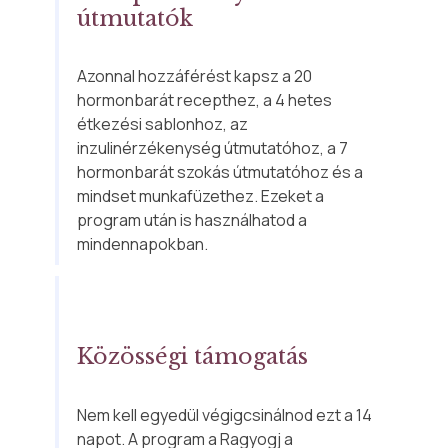
útmutatók
Azonnal hozzáférést kapsz a 20 
hormonbarát recepthez, a 4 hetes 
étkezési sablonhoz, az 
inzulinérzékenység útmutatóhoz, a 7 
hormonbarát szokás útmutatóhoz és a 
mindset munkafüzethez. Ezeket a 
program után is használhatod a 
mindennapokban.
Közösségi támogatás
Nem kell egyedül végigcsinálnod ezt a 14 
napot. A program a Ragyogj a 