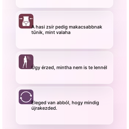
A hasi zsír pedig makacsabbnak
tűnik, mint valaha
Úgy érzed, mintha nem is te lennél
Eleged van abból, hogy mindig
újrakezded.