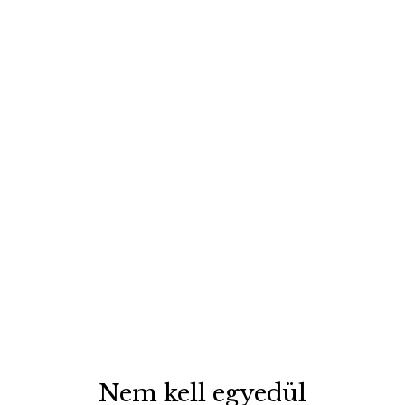
útmutató: A program 
alapját adó szokások 
részletes leírása.
Mindset munkafüzet: 
Segít lebontani azokat a 
gondolatokat, amelyek 
eddig visszatartottak.
Összérték: több mint 25.00
Ft
IGEN, ELKEZDEM A 14 NAPOT
Nem kell egyedül