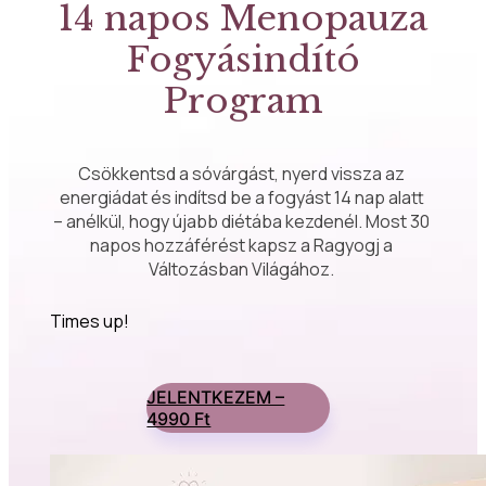
14 napos Menopauza
Fogyásindító
Program
Csökkentsd a sóvárgást, nyerd vissza az 
energiádat és indítsd be a fogyást 14 nap alatt 
– anélkül, hogy újabb diétába kezdenél. Most 30 
napos hozzáférést kapsz a Ragyogj a 
Változásban Világához. 
Times up!
JELENTKEZEM –
4990 Ft