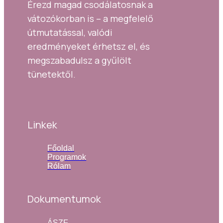
Érezd magad csodálatosnak a 
vátozókorban is – a megfelelő 
útmutatással, valódi 
eredményeket érhetsz el, és 
megszabadulsz a gyűlölt 
tünetektől.
Linkek
Főoldal
Programok
Rólam
Dokumentumok
ÁSZF