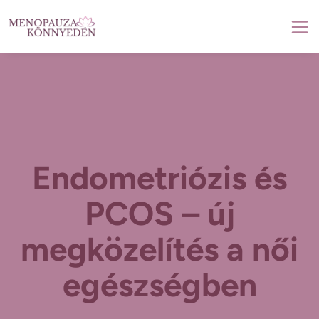
Endometriózis és
PCOS – új
megközelítés a női
egészségben