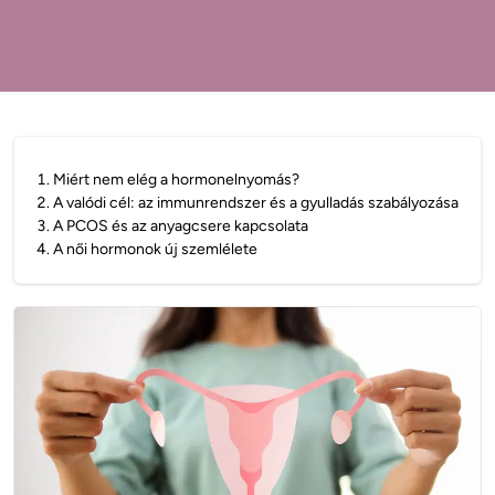
1
.
Miért nem elég a hormonelnyomás?
2
.
A valódi cél: az immunrendszer és a gyulladás szabályozása
3
.
A PCOS és az anyagcsere kapcsolata
4
.
A női hormonok új szemlélete