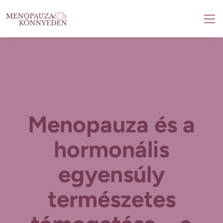
Menopauza és a
hormonális
egyensúly
természetes