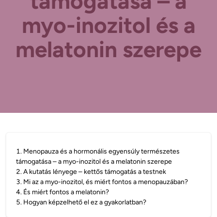
támogatása – a
myo-inozitol és a
melatonin szerepe
1
.
Menopauza és a hormonális egyensúly természetes
támogatása – a myo-inozitol és a melatonin szerepe
2
.
A kutatás lényege – kettős támogatás a testnek
3
.
Mi az a myo-inozitol, és miért fontos a menopauzában?
4
.
És miért fontos a melatonin?
5
.
Hogyan képzelhető el ez a gyakorlatban?