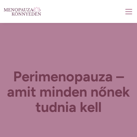
Perimenopauza –
amit minden nőnek
tudnia kell