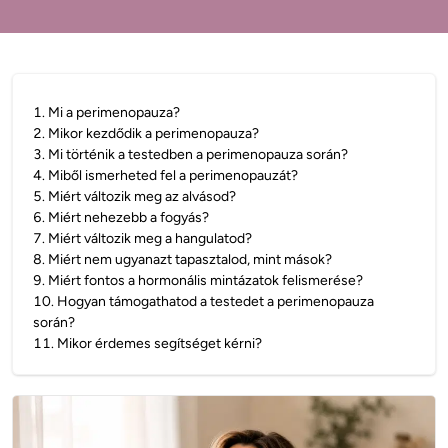
1
.
Mi a perimenopauza?
2
.
Mikor kezdődik a perimenopauza?
3
.
Mi történik a testedben a perimenopauza során?
4
.
Miből ismerheted fel a perimenopauzát?
5
.
Miért változik meg az alvásod?
6
.
Miért nehezebb a fogyás?
7
.
Miért változik meg a hangulatod?
8
.
Miért nem ugyanazt tapasztalod, mint mások?
9
.
Miért fontos a hormonális mintázatok felismerése?
10
.
Hogyan támogathatod a testedet a perimenopauza
során?
11
.
Mikor érdemes segítséget kérni?