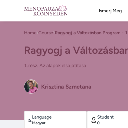
Ismerj Meg
Home
Course
Ragyogj a Változásban Program - 1.
Ragyogj a Változásban
1.rész. Az alapok elsajátítása
Krisztina Szmetana
Language
Student
Magyar
0