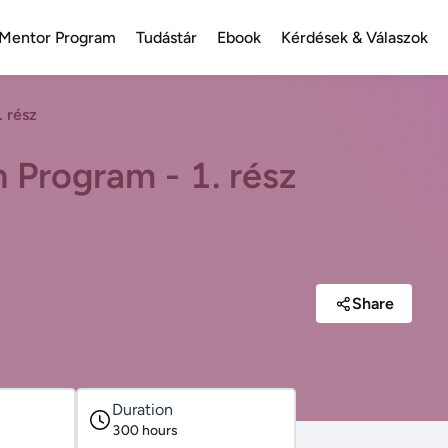
Mentor Program
Tudástár
Ebook
Kérdések & Válaszok
 rész
 Program - 1. rész
Share
Duration
300
hours