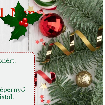
1. Nap
onért. 
képernyő 
ástól.