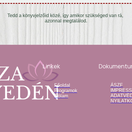
Tedd a könyvjelzőid közé, így amikor szükséged van rá, 
azonnal megtalálod.
Dokumentu
Linkek
ÁSZF
Főoldal
IMPRES
Programok
ADATVÉD
Rólam
NYILATK