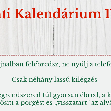
ti Kalendárium 1
nalban felébredsz, ne nyúlj a telef
Csak néhány lassú kilégzés.
egrendszered túl gyorsan ébred, a 
ősíti a pörgést és „visszatart” az alv