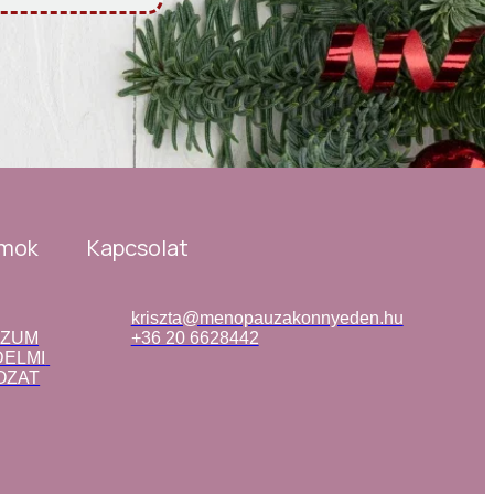
mok
Kapcsolat
kriszta@menopauzakonnyeden.hu
SZUM
+36 20 6628442
ELMI 
OZAT