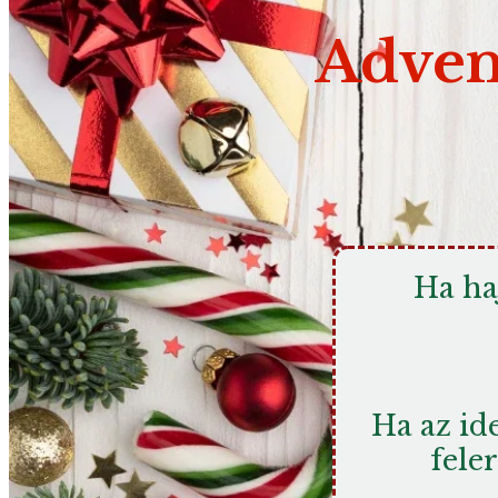
Adven
Ha haj
Ha az id
feler