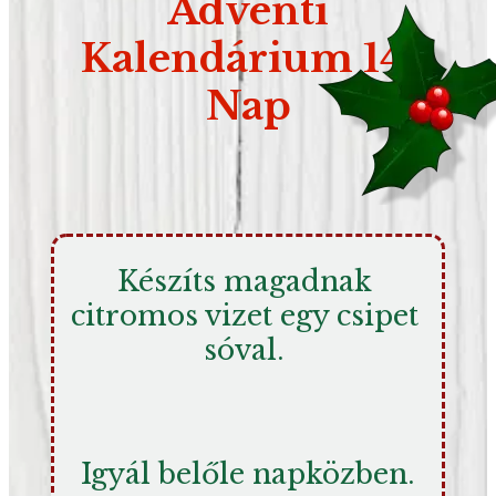
Adventi
Kalendárium 14.
Nap
Készíts magadnak 
citromos vizet egy csipet 
sóval. 
Igyál belőle napközben.