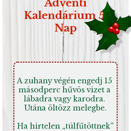
Adventi
Kalendárium 5.
Nap
A zuhany végén engedj 15 
másodperc hűvös vizet a 
lábadra vagy karodra. 
Utána öltözz melegbe.
Ha hirtelen „túlfűtöttnek” 