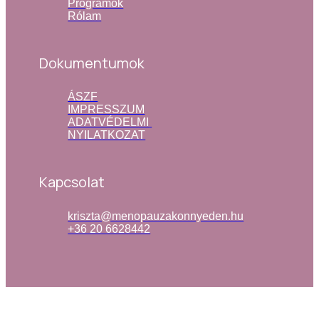
Programok
Rólam
Dokumentumok
ÁSZF
IMPRESSZUM
ADATVÉDELMI 
NYILATKOZAT
Kapcsolat
kriszta@menopauzakonnyeden.hu
+36 20 6628442