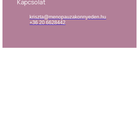
Kapcsolat
kriszta@menopauzakonnyeden.hu
+36 20 6628442