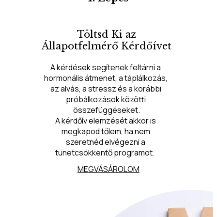
Töltsd Ki az
Állapotfelmérő Kérdőívet
A kérdések segítenek feltárni a 
hormonális átmenet, a táplálkozás, 
az alvás, a stressz és a korábbi 
próbálkozások közötti 
összefüggéseket.
A kérdőív elemzését akkor is 
megkapod tőlem, ha nem 
szeretnéd elvégezni a 
tünetcsökkentő programot.  
MEGVÁSÁROLOM