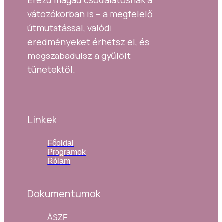
Érezd magad csodálatosnak a 
vátozókorban is – a megfelelő 
útmutatással, valódi 
eredményeket érhetsz el, és 
megszabadulsz a gyűlölt 
tünetektől.
Linkek
Főoldal
Programok
Rólam
Dokumentumok
ÁSZF