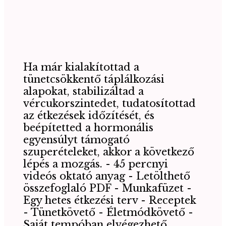
Ha már kialakítottad a
tünetcsökkentő táplálkozási
alapokat, stabilizáltad a
vércukorszintedet, tudatosítottad
az étkezések időzítését, és
beépítetted a hormonális
egyensúlyt támogató
szuperételeket, akkor a következő
lépés a mozgás. - 45 percnyi
videós oktató anyag - Letölthető
összefoglaló PDF - Munkafüzet -
Egy hetes étkezési terv - Receptek
- Tünetkövető - Életmódkövető -
Saját tempóban elvégezhető