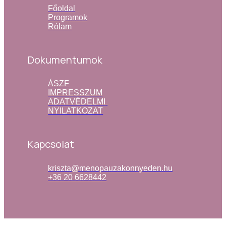
Főoldal
Programok
Rólam
Dokumentumok
ÁSZF
IMPRESSZUM
ADATVÉDELMI 
NYILATKOZAT
Kapcsolat
kriszta@menopauzakonnyeden.hu
+36 20 6628442