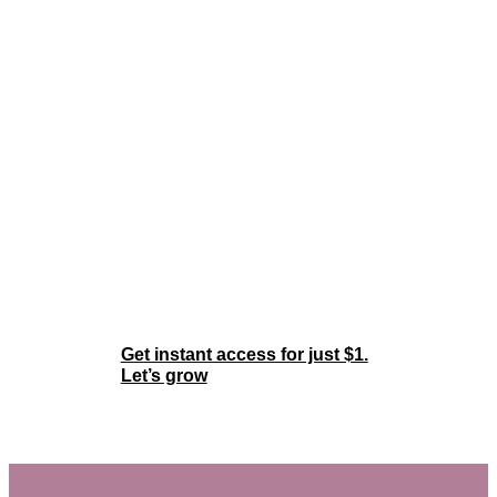
Build Itself, But You
Don’t Have to Build It
Alone
 It’s time to stop spinning your wheels. Join 
hundreds of entrepreneurs building something 
real—with expert guidance, proven systems, 
and unwavering support.
Join the Membership
Now
Get instant access for just $1.
Let’s grow