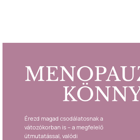
MUTA
Érezd magad csodálatosnak a 
vátozókorban is – a megfelelő 
útmutatással, valódi 