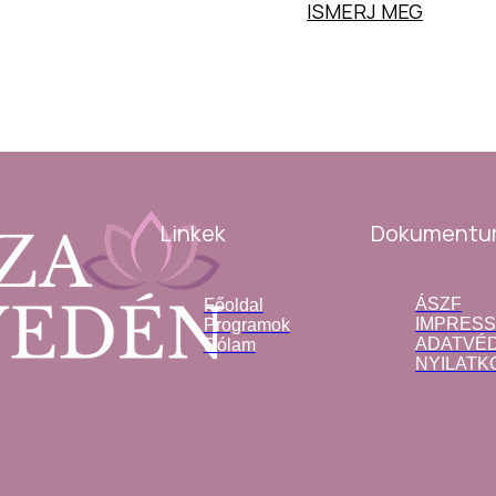
SD A PROGRAMOT
ISMERJ MEG
Dokumentu
Linkek
ÁSZF
Főoldal
IMPRES
Programok
ADATVÉD
Rólam
NYILATK