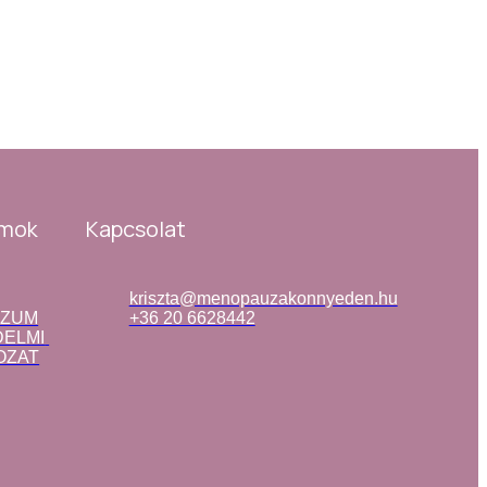
mok
Kapcsolat
kriszta@menopauzakonnyeden.hu
SZUM
+36 20 6628442
ELMI 
OZAT