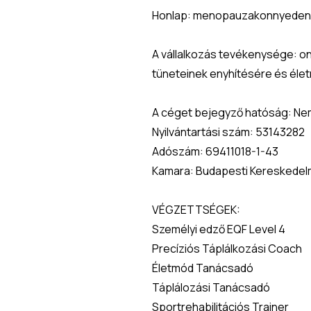
Honlap: menopauzakonnyeden
A vállalkozás tevékenysége: on
tüneteinek enyhítésére és éle
A céget bejegyző hatóság: Nem
Nyilvántartási szám: 53143282 
Adószám: 69411018-1-43 
Kamara: Budapesti Kereskedelm
VÉGZETTSÉGEK: 
Személyi edző EQF Level 4 
Precíziós Táplálkozási Coach 
Életmód Tanácsadó 
Táplálozási Tanácsadó 
Sportrehabilitációs Trainer 