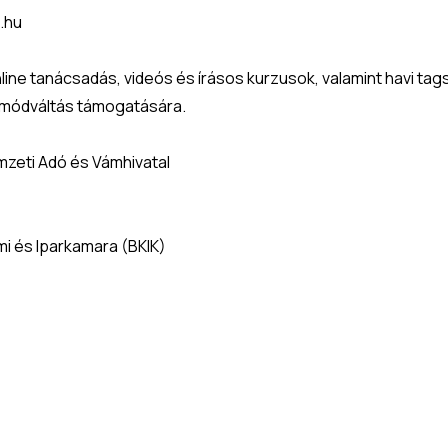
.hu
line tanácsadás, videós és írásos kurzusok, valamint havi ta
tmódváltás támogatására.
zeti Adó és Vámhivatal 
i és Iparkamara (BKIK)