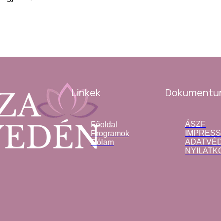
Dokumentu
Linkek
ÁSZF
Főoldal
IMPRES
Programok
ADATVÉD
Rólam
NYILATK