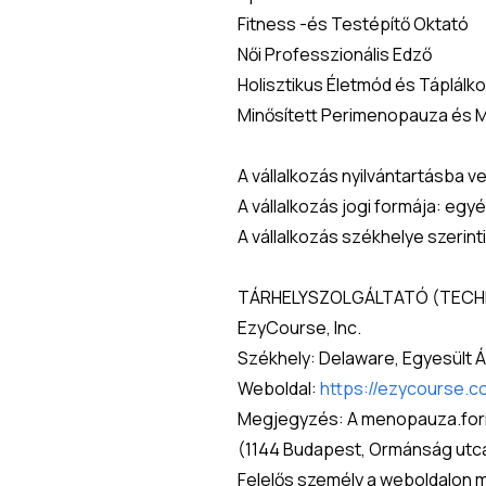
Fitness -és Testépítő Oktató 
Női Professzionális Edző 
Holisztikus Életmód és Táplál
Minősített Perimenopauza és
A vállalkozás nyilvántartásba 
A vállalkozás jogi formája: egyé
A vállalkozás székhelye szerin
TÁRHELYSZOLGÁLTATÓ (TECHN
EzyCourse, Inc.
Székhely: Delaware, Egyesült 
Weboldal: 
https://ezycourse.c
Megjegyzés: A menopauza.formal
(1144 Budapest, Ormánság utca 4
Felelős személy a weboldalon m