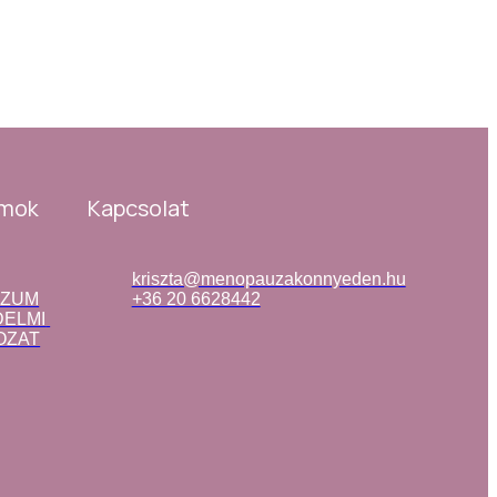
mok
Kapcsolat
kriszta@menopauzakonnyeden.hu
SZUM
+36 20 6628442
ELMI 
OZAT