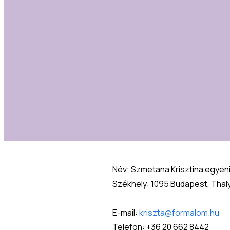
Név: Szmetana Krisztina egyéni
Székhely: 1095 Budapest, Thaly
E-mail: 
kriszta@formalom.hu
Telefon: +36 20 662 8442