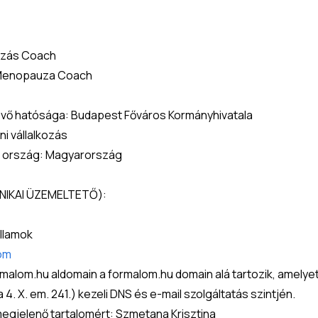
kozás Coach
 Menopauza Coach
vevő hatósága: Budapest Főváros Kormányhivatala
ni vállalkozás
ti ország: Magyarország
IKAI ÜZEMELTETŐ):
Államok
om
om.hu aldomain a formalom.hu domain alá tartozik, amelyet a 
. X. em. 241.) kezeli DNS és e-mail szolgáltatás szintjén.
egjelenő tartalomért: Szmetana Krisztina