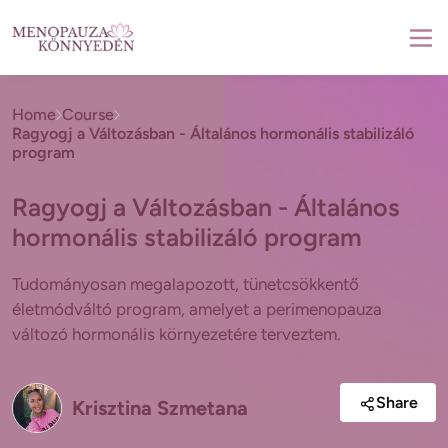
Home
Course
Ragyogj a Változásban - Általános hormonális stabilizáló
program
Ragyogj a Változásban - Általános
hormonális stabilizáló program
Tudományosan megalapozott, tünetcsökkentő
életmódváltó program, amelyet a perimenopauza
változó hormonális környezetére terveztem.
Share
Krisztina Szmetana